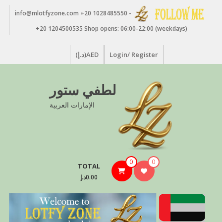
Ski
info@mlotfyzone.com +20 1028485550 -
t
conten
+20 1204500535 Shop opens: 06:00-22:00 (weekdays)
Login/ Register
AED(د.إ)
لطفي ستور
الإمارات العربية
0
0
TOTAL
0.00د.إ