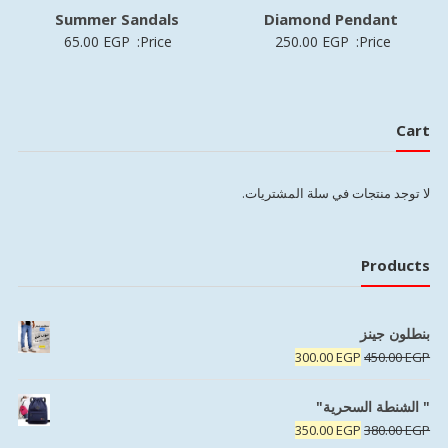
Summer Sandals
Diamond Pendant
65.00
EGP
Price:
250.00
EGP
Price:
Cart
لا توجد منتجات في سلة المشتريات.
Products
بنطلون جينز
السعر
السعر
300.00
EGP
450.00
EGP
الأصلي
الحالي
هو:
هو:
" الشنطة السحرية"
300.00 EGP.
450.00 EGP.
السعر
السعر
350.00
EGP
380.00
EGP