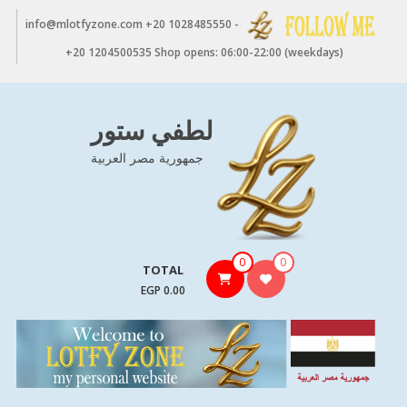
Ski
info@mlotfyzone.com +20 1028485550 -
t
conten
+20 1204500535 Shop opens: 06:00-22:00 (weekdays)
لطفي ستور
جمهورية مصر العربية
0
0
TOTAL
0.00 EGP