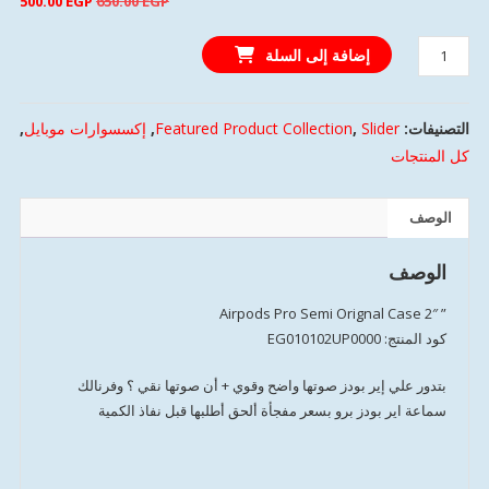
500.00
EGP
650.00
EGP
الأصلي
الحا
كمية
هو:
هو:
إضافة إلى السلة
Airpods
0 EGP.
650.00 EGP.
Pro
Semi
التصنيفات:
Slider
,
Featured Product Collection
,
إكسسوارات موبايل
,
Orignal
كل المنتجات
Case
2
الوصف
الوصف
” Airpods Pro Semi Orignal Case 2″
كود المنتج: EG010102UP0000
بتدور علي إير بودز صوتها واضح وقوي + أن صوتها نقي ؟ وفرنالك
سماعة اير بودز برو بسعر مفجأة ألحق أطلبها قبل نفاذ الكمية