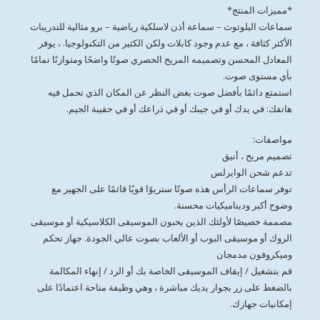
*مميزات المنتج*
سماعات البلوتوث – سماعة أذن لاسلكية رياضية – برو مثالية للتدريبات
الأكثر كثافة ، مع عدم وجود كابلات ولكن الكثير من التكنولوجيا. ، يوفر
المعادل المحسن وتصميمه المريح الحصري صوتًا واضحًا ومتوازنًا تمامًا
بأي مستوى صوت.
استمتع دائمًا بأفضل صوت بغض النظر عن المكان الذي تحمل فيه
هاتفك: في يدك أو في جيبك أو في ذراعك أو في حقيبة الجيم.
مواصفات:
تصميم مريح ، أنيق
تدعم شحن الوايرلس
توفر سماعات الرأس هذه صوتًا ستريوًا قويًا قائمًا على الجهير مع
وضوح أكبر وديناميكيات محسنة.
مصممة خصيصًا لأولئك الذين يحبون الموسيقى الكلاسيكية أو موسيقى
الروك أو موسيقى البوب ​​أو الألعاب بصوت عالي الجودة. جهاز تحكم
وميكروفون مدمجان
قم بتشغيل / إيقاف الموسيقى الخاصة بك أو الرد / إنهاء المكالمة
بالضغط على زر بجوار يديك مباشرة ، وهي وظيفة متاحة اعتمادًا على
إمكانيات جهازك.