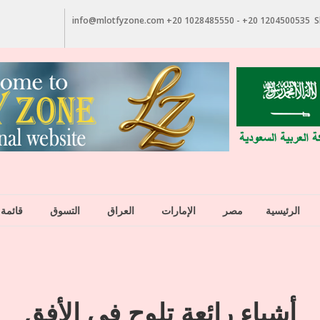
info@mlotfyzone.com +20 1028485550 - +20 1204500535 Sh
الرئيسية
مصر
الإمارات
العراق
التسوق
قائمة 
أشياء رائعة تلوح في الأفق